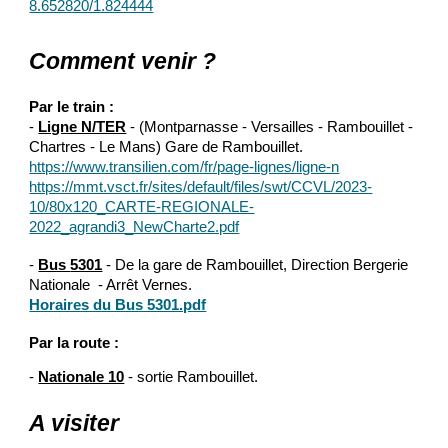
8.652820/1.824444
Comment venir ?
Par le train :
-
Ligne N/TER
- (Montparnasse - Versailles - Rambouillet -
Chartres - Le Mans) Gare de Rambouillet.
https://www.transilien.com/fr/page-lignes/ligne-n
https://mmt.vsct.fr/sites/default/files/swt/CCVL/2023-
10/80x120_CARTE-REGIONALE-
2022_agrandi3_NewCharte2.pdf
-
Bus
5301
- De la gare de Rambouillet, Direction Bergerie
Nationale - Arrêt Vernes.
Horaires du Bus 5301.pdf
Par la route :
-
Nationale 10
- sortie Rambouillet.
A visiter