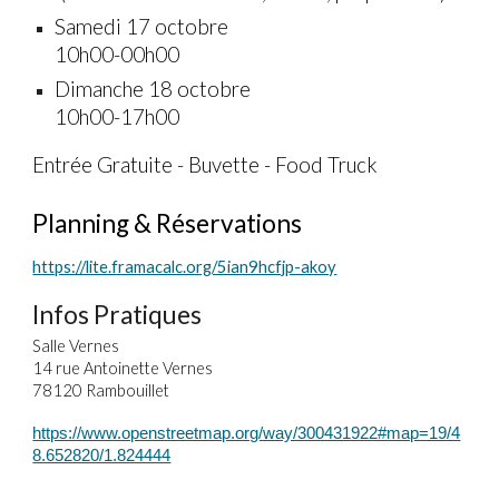
Samedi 1
7
octobre
10
h00
-00h00
Dimanche 1
8
octobre
10
h00
-
1
7
h00
Entrée Gratuite - Buvette - Food Truck
Planning & Réservations
https://lite.framacalc.org/5ian9hcfjp-akoy
Infos Pratiques
Salle Vernes
14 rue Antoinette Vernes
78120 Rambouillet
https://www.openstreetmap.org/way/300431922#map=19/4
8.652820/1.824444